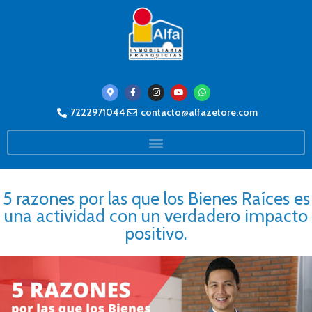
7222971044
contacto@alfazetore.com
5 razones por las que los Bienes Raíces es
una actividad con un verdadero impacto
positivo.