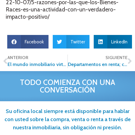
22-10-07/5-razones-por-las-que-los-Bienes-
Races-es-una-actividad-con-un-verdadero-
impacto-positivo/
Facebook
Twitter
LinkedIn
ANTERIOR
SIGUIENTE
El mundo inmobiliario virtual pierde su encanto: tres lecciones para aprender
Departamentos en renta; consejos para encontrar el mejor precio
TODO COMIENZA CON UNA
CONVERSACIÓN
Su oficina local siempre está disponible para hablar
con usted sobre la compra, venta o renta a través de
nuestra inmobiliaria, sin obligación ni presión.