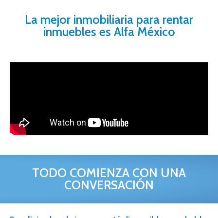
La mejor inmobiliaria para rentar
inmuebles es Alfa México
TODO COMIENZA CON UNA
CONVERSACIÓN