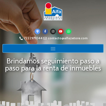
7222971044
contacto@alfazetore.com
Brindamos seguimiento paso a
paso para la renta de inmuebles