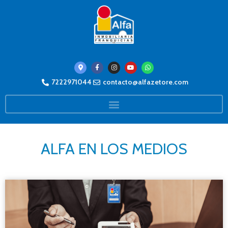
7222971044
contacto@alfazetore.com
ALFA EN LOS MEDIOS