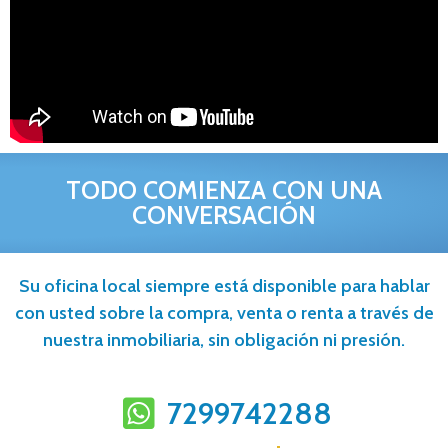
TODO COMIENZA CON UNA
CONVERSACIÓN
Su oficina local siempre está disponible para hablar
con usted sobre la compra, venta o renta a través de
nuestra inmobiliaria, sin obligación ni presión.
7299742288