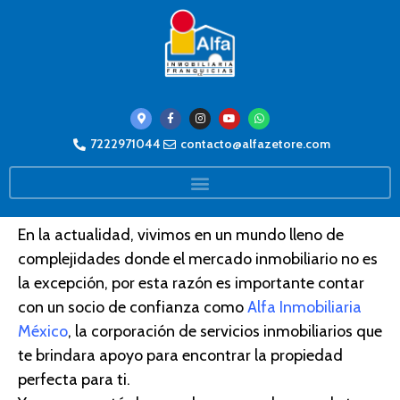
Superando los límites de una
7222971044
contacto@alfazetore.com
agencia inmobiliaria tradicional
con Alfa México
En la actualidad, vivimos en un mundo lleno de
complejidade
s d
onde el mercado inmobiliario no es
la excepción, por esta razón es importante contar
con un socio de confianza como
Alfa Inmobiliaria
México
, la corporación de servicios inmobiliarios que
te brindara apoyo para encontrar la propiedad
perfecta para ti.