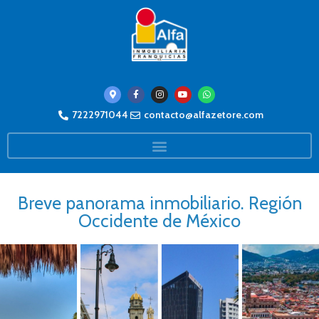
7222971044
contacto@alfazetore.com
Breve panorama inmobiliario. Región
Occidente de México