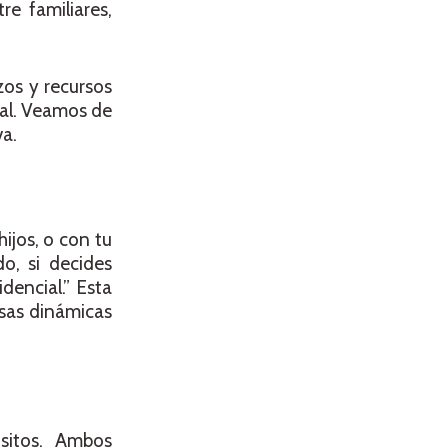
re familiares,
zos y recursos
ial. Veamos de
va.
ijos, o con tu
o, si decides
dencial.” Esta
rsas dinámicas
isitos. Ambos