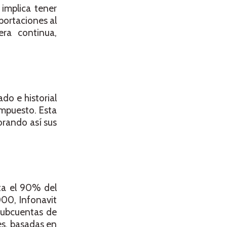
implica tener
portaciones al
ra continua,
ado e historial
ompuesto. Esta
orando así sus
sta el 90% del
000, Infonavit
Subcuentas de
s, basadas en