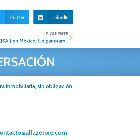
Twitter
LinkedIn
SIGUIENTE
El Impuesto sobre Adquisición de Inmuebles (ISAI) en México: Un panorama diverso de costos y beneficios
ERSACIÓN
a inmobiliaria, sin obligación
ontacto@alfazetore.com