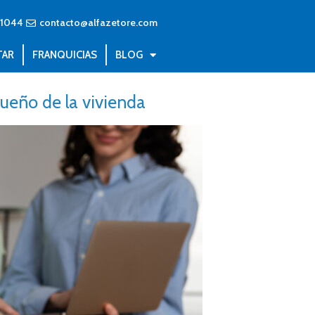
71044
contacto@alfazetore.com
TAR
FRANQUICIAS
BLOG
sueño de la vivienda