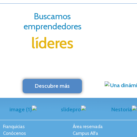
Buscamos
emprendedores
líderes
Descubre más
Franquicias
Área reservada
Conócenos
Campus Alfa