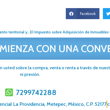
Facebook
Fomentando el Avance Urbano: La relevancia del ordenamiento territorial y la optimización de espacios
MIENZA CON UNA CONV
n usted sobre la compra, venta o renta a través de nuestr
ni presión.
7299742288
ncial La Providencia, Metepec, México, C.P. 52177
c