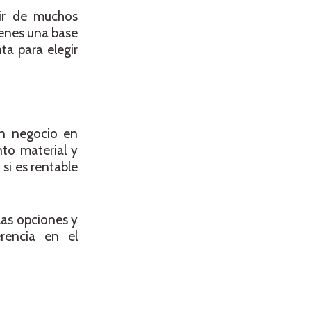
ir de muchos
ienes una base
ta para elegir
un negocio en
nto material y
 si es rentable
las opciones y
erencia en el