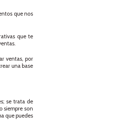
ientos que nos
rativas que te
ventas.
ar ventas, por
crear una base
s; se trata de
no siempre son
ma que puedes