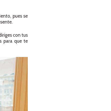
iento, pues se
esente.
diriges con tus
s para que te