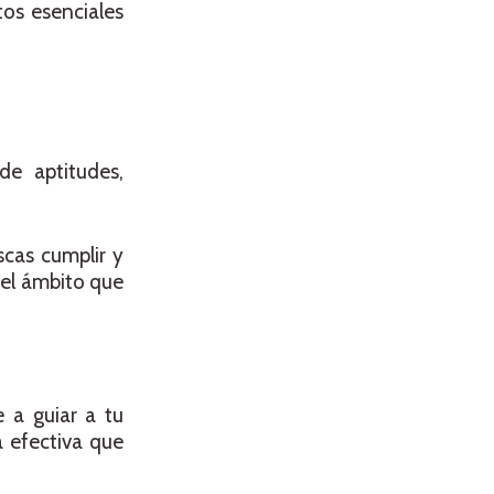
tos esenciales
e aptitudes,
scas cumplir y
 el ámbito que
 a guiar a tu
a efectiva que