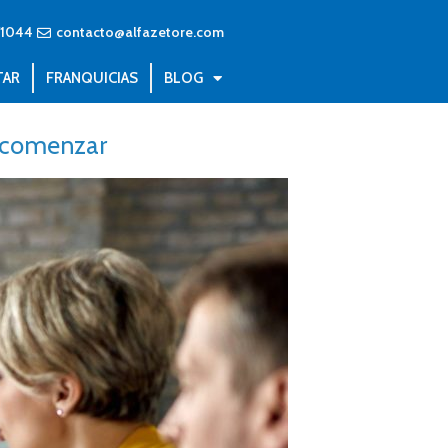
71044
contacto@alfazetore.com
TAR
FRANQUICIAS
BLOG
a comenzar