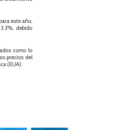
para este año,
 3.3%, debido
cados como lo
os precios del
ica (EUA).