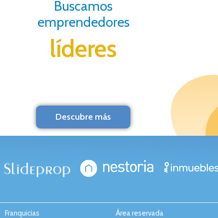
Buscamos
emprendedores
líderes
Descubre más
Franquicias
Área reservada