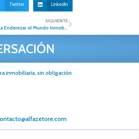
Twitter
LinkedIn
SIGUIENTE
Franquiciados de Alfa Inmobiliaria, decididos a Enderezar el Mundo Inmobiliario
ERSACIÓN
a inmobiliaria, sin obligación
ontacto@alfazetore.com