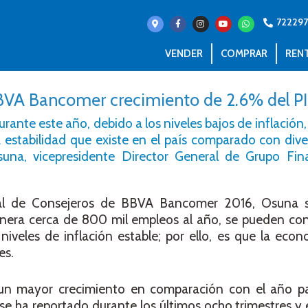
72229
VENDER
COMPRAR
REN
BVA Bancomer crecimiento de 2.6% del PI
ante este año, debido a los niveles bajos de inflación,
estabilidad que existe en el país comparado con dive
una, vicepresidente Director General de Grupo Fi
al de Consejeros de BBVA Bancomer 2016, Osuna s
genera cerca de 800 mil empleos al año, se pueden co
veles de inflación estable; por ello, es que la econ
es.
 un mayor crecimiento en comparación con el año pa
e ha reportado durante los últimos ocho trimestres y 