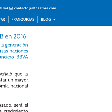
71044
contacto@alfazetore.com
TAR
FRANQUICIAS
BLOG
B en 2016
 la generación
rsas naciones
nanciero BBVA
eñaló que la
ntar un mayor
omía nacional
sado, será el
el crecimiento