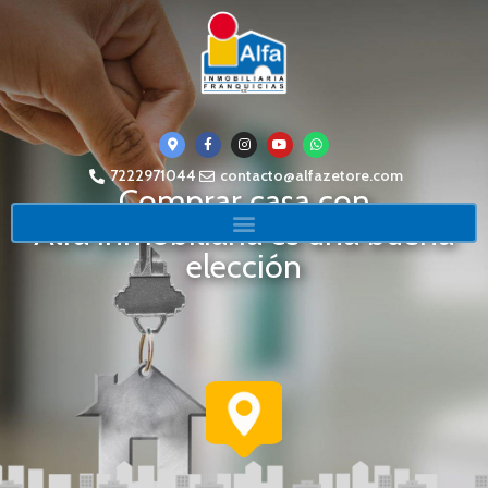
7222971044
contacto@alfazetore.com
Comprar casa con
Alfa Inmobiliaria es una buena
elección