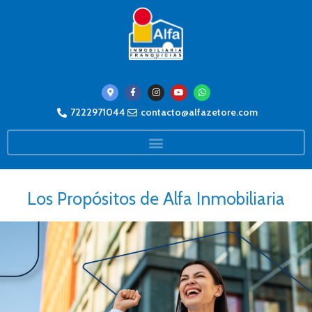
7222971044
contacto@alfazetore.com
Los Propósitos de Alfa Inmobiliaria