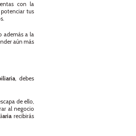
uentas con la
 potenciar tus
s.
so además a la
render aún más
iliaria
, debes
scapa de ello,
rar al negocio
iaria
recibirás