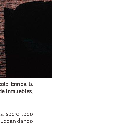
olo brinda la
 de inmuebles
,
, sobre todo
e quedan dando