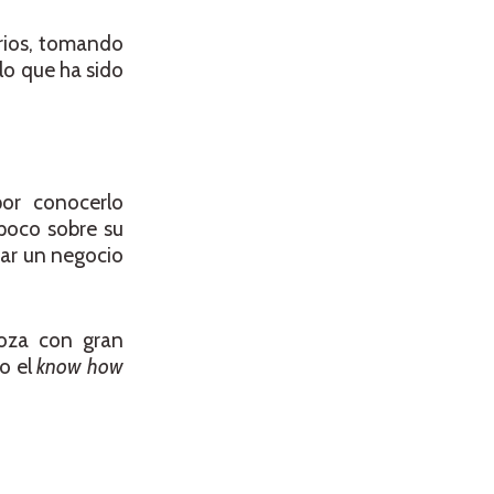
arios, tomando
lo que ha sido
por conocerlo
poco sobre su
zar un negocio
oza con gran
o el
know how