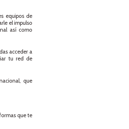
es equipos de
rle el impulso
onal así como
edas acceder a
iar tu red de
nacional, que
aformas que te