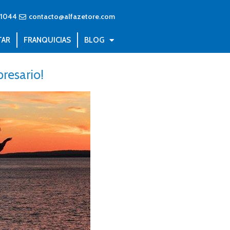
71044
contacto@alfazetore.com
TAR
FRANQUICIAS
BLOG
resario!