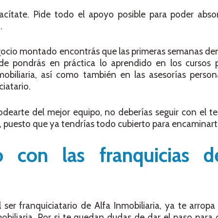
cítate. Pide todo el apoyo posible para poder abso
.
gocio montado encontrás que las primeras semanas den
de pondrás en práctica lo aprendido en los cursos p
mobiliaria, así como también en las asesorías person
iatario.
rodearte del mejor equipo, no deberías seguir con el t
a, puesto que ya tendrías todo cubierto para encaminarte
o con las franquicias d
 ser franquiciatario de Alfa Inmobiliaria, ya te arrop
obiliaria. Por si te quedan dudas de dar el paso para 